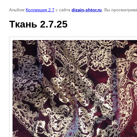
Альбом
Коллекция 2.7
с сайта
dizain-shtor.ru
. Вы просматрив
Ткань 2.7.25